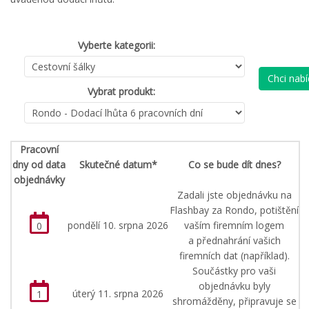
Vyberte kategorii:
Chci nab
Vybrat produkt:
Pracovní
dny od data
Skutečné datum*
Co se bude dít dnes?
objednávky
Zadali jste objednávku na
Flashbay za Rondo, potištění
pondělí 10. srpna 2026
vaším firemním logem
0
a přednahrání vašich
firemních dat (například).
Součástky pro vaši
objednávku byly
úterý 11. srpna 2026
1
shromážděny, připravuje se