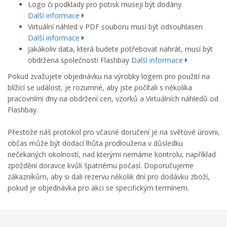
Logo či podklady pro potisk musejí být dodány
.
Další informace
Virtuální náhled v PDF souboru musí být odsouhlasen
Další informace
Jakákoliv data, která budete potřebovat nahrát, musí být
obdržena společností Flashbay
Další informace
Pokud zvažujete
objednávku na
výrobky
logem
pro použití na
blížící se událost
, je rozumné
, aby
jste počítali s několika
pracovními dny na obdržení cen, vzorků a Virtuálních náhledů od
Flashbay.
Přestože náš protokol
pro
včasné doručení
je na světové úrovni
,
občas
může být
dodací lhůta
prodloužena
v důsledku
nečekaných okolností
, nad kterými nemáme kontrolu
,
například
zpoždění
doravce
kvůli špatnému počasí
.
Doporučujeme
zákazníkům
, aby si dali rezervu
několik dní
pro dodávku zboží,
pokud je objednávka pro akci se specifickým termínem.