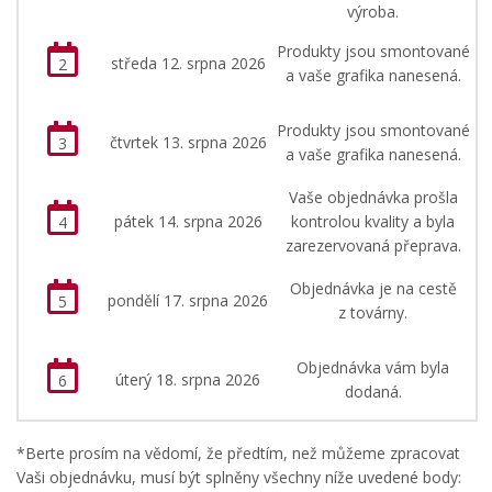
výroba.
Produkty jsou smontované
středa 12. srpna 2026
2
a vaše grafika nanesená.
Produkty jsou smontované
čtvrtek 13. srpna 2026
3
a vaše grafika nanesená.
Vaše objednávka prošla
pátek 14. srpna 2026
kontrolou kvality a byla
4
zarezervovaná přeprava.
Objednávka je na cestě
pondělí 17. srpna 2026
5
z továrny.
Objednávka vám byla
úterý 18. srpna 2026
6
dodaná.
*
Berte prosím na vědomí
, že
předtím, než můžeme
zpracovat
Vaši
objednávku
,
musí být splněny všechny
níže uvedené body
: