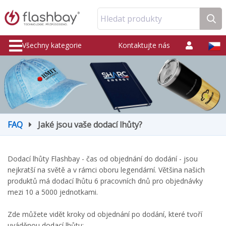
Hledat produkty
Všechny kategorie
Kontaktujte nás
FAQ
Jaké jsou vaše dodací lhůty?
Dodací lhůty Flashbay - čas od objednání do dodání - jsou
nejkratší na světě a v rámci oboru legendární. Většina našich
produktů má dodací lhůtu 6 pracovních dnů pro objednávky
mezi 10 a 5000 jednotkami.
Zde můžete vidět kroky od objednání po dodání, které tvoří
uváděnou dodací lhůtu: