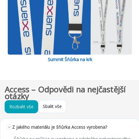
Summit Šňůrka na krk
Access – Odpovědi na nejčastější
otázky
Sbalit vše
Rozbalit vše
Z jakého materiálu je šňůrka Access vyrobena?
Šňůrka na průkaz je vyrobena z odolného polyesterového