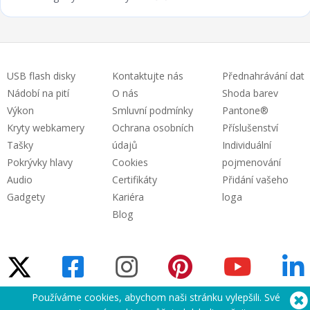
USB flash disky
Kontaktujte nás
Přednahrávání dat
Nádobí na pití
O nás
Shoda barev
Výkon
Smluvní podmínky
Pantone®
Kryty webkamery
Ochrana osobních
Příslušenství
Tašky
údajů
Individuální
Pokrývky hlavy
Cookies
pojmenování
Audio
Certifikáty
Přidání vašeho
Gadgety
Kariéra
loga
Blog
Používáme cookies, abychom naši stránku vylepšili. Své