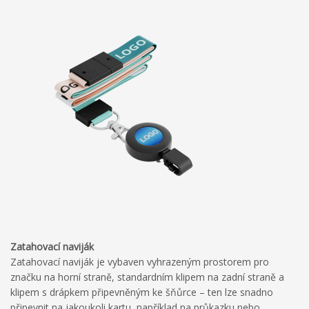
Zatahovací naviják
Zatahovací naviják je vybaven vyhrazeným prostorem pro
značku na horní straně, standardním klipem na zadní straně a
klipem s drápkem připevněným ke šňůrce – ten lze snadno
připevnit na jakoukoli kartu, například na průkazku nebo