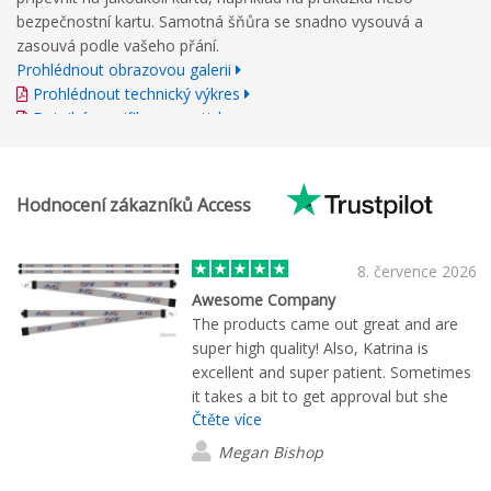
bezpečnostní kartu. Samotná šňůra se snadno vysouvá a
zasouvá podle vašeho přání.
Prohlédnout obrazovou galerii
Prohlédnout technický výkres
Detailní specifikace pro tisk
Hodnocení zákazníků Access
8. července 2026
Awesome Company
The products came out great and are
super high quality! Also, Katrina is
excellent and super patient. Sometimes
it takes a bit to get approval but she
Čtěte více
followed up to make sure everything
was okay.
Megan Bishop