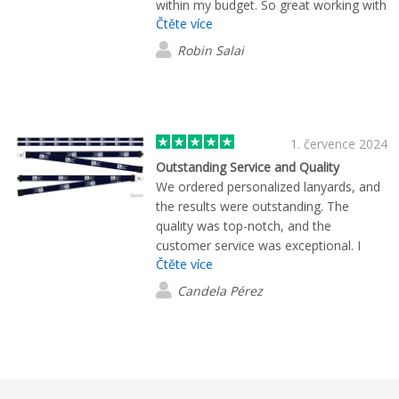
within my budget. So great working with
Čtěte více
them and will definitely be a repeat
buyer.
Robin Salai
1. července 2024
Outstanding Service and Quality
We ordered personalized lanyards, and
the results were outstanding. The
quality was top-notch, and the
customer service was exceptional. I
Čtěte více
needed the order very quickly, and they
kept me informed every step of the
Candela Pérez
way. Special thanks to Raúl for his
excellent management. I highly
recommend Flashbay—they did an
awesome job!