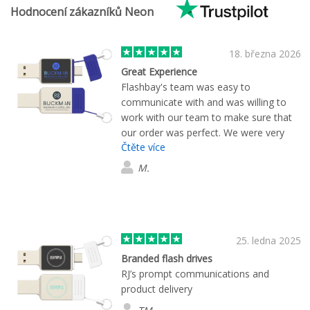
Hodnocení zákazníků Neon
18. března 2026
Great Experience
Flashbay's team was easy to
communicate with and was willing to
work with our team to make sure that
our order was perfect. We were very
Čtěte více
satisfied with the outcome and will
work with them again.
M.
25. ledna 2025
Branded flash drives
RJ’s prompt communications and
product delivery