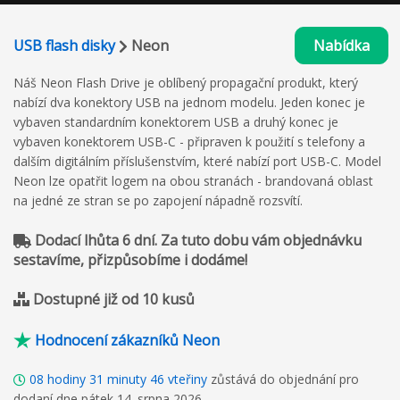
USB flash disky
Neon
Nabídka
Náš Neon Flash Drive je oblíbený propagační produkt, který
nabízí dva konektory USB na jednom modelu. Jeden konec je
vybaven standardním konektorem USB a druhý konec je
vybaven konektorem USB-C - připraven k použití s telefony a
dalším digitálním příslušenstvím, které nabízí port USB-C. Model
Neon lze opatřit logem na obou stranách - brandovaná oblast
na jedné ze stran se po zapojení nápadně rozsvítí.
Dodací lhůta 6 dní. Za tuto dobu vám objednávku
sestavíme, přizpůsobíme i dodáme!
Dostupné již od 10 kusů
Hodnocení zákazníků Neon
08
hodiny
31
minuty
45
vteřiny
zůstává do objednání pro
dodaní dne pátek 14. srpna 2026