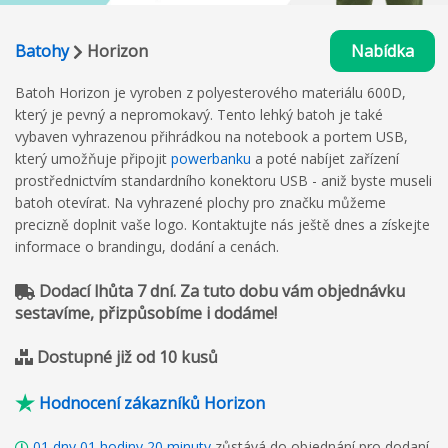
Batohy
Horizon
Nabídka
Batoh Horizon je vyroben z polyesterového materiálu 600D,
který je pevný a nepromokavý. Tento lehký batoh je také
vybaven vyhrazenou přihrádkou na notebook a portem USB,
který umožňuje připojit
powerbanku
a poté nabíjet zařízení
prostřednictvím standardního konektoru USB - aniž byste museli
batoh otevírat. Na vyhrazené plochy pro značku můžeme
precizně doplnit vaše logo. Kontaktujte nás ještě dnes a získejte
informace o brandingu, dodání a cenách.
Dodací lhůta 7 dní. Za tuto dobu vám objednávku
sestavíme, přizpůsobíme i dodáme!
Dostupné již od 10 kusů
Hodnocení zákazníků Horizon
01
dny
01
hodiny
20
minuty
zůstává do objednání pro dodaní