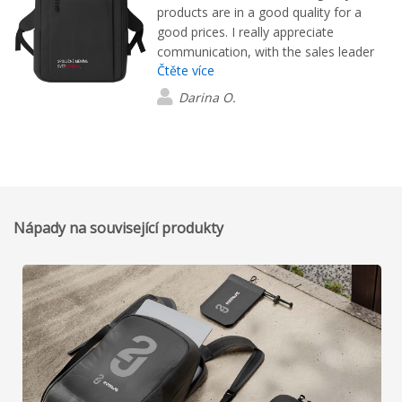
products are in a good quality for a
good prices. I really appreciate
communication, with the sales leader
Čtěte více
Lee, who is always prompt and at the
top level. Delivery is too extremly fast.
Darina O.
Feel satisfied with this deal.
Nápady na související produkty