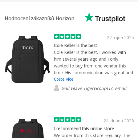
Hodnocení zákazníků Horizon
22. října 2025
Cole Keller is the best
Cole Keller is the best. I worked with
him several years ago and I only
wanted to buy from one vendor this
time. His communication was great and
Čtěte více
he works very quickly. The branded
products he made for our company
Gail Glave TigerGroupLLC email
were spot on! Will definitely buy from
you again.
24. dubna 2025
I recommend this online store
We order from this store regulary. The