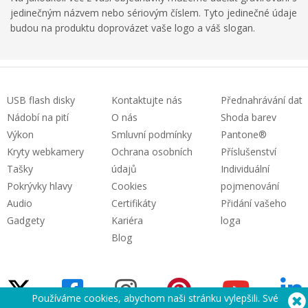
jedinečným názvem nebo sériovým číslem. Tyto jedinečné údaje
budou na produktu doprovázet vaše logo a váš slogan.
USB flash disky
Kontaktujte nás
Přednahrávání dat
Nádobí na pití
O nás
Shoda barev
Výkon
Smluvní podmínky
Pantone®
Kryty webkamery
Ochrana osobních
Příslušenství
Tašky
údajů
Individuální
Pokrývky hlavy
Cookies
pojmenování
Audio
Certifikáty
Přidání vašeho
Gadgety
Kariéra
loga
Blog
Používáme cookies, abychom naši stránku vylepšili. Své