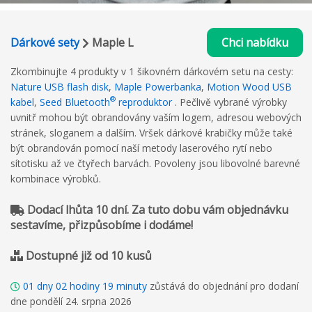
Dárkové sety
Maple L
Chci nabídku
Zkombinujte 4 produkty v 1 šikovném dárkovém setu na cesty:
Nature USB flash disk
,
Maple Powerbanka
,
Motion Wood USB
®
kabel
,
Seed Bluetooth
reproduktor
. Pečlivě vybrané výrobky
uvnitř mohou být obrandovány vaším logem, adresou webových
stránek, sloganem a dalším. Vršek dárkové krabičky může také
být obrandován pomocí naší metody laserového rytí nebo
sítotisku až ve čtyřech barvách. Povoleny jsou libovolné barevné
kombinace výrobků.
Dodací lhůta 10 dní. Za tuto dobu vám objednávku
sestavíme, přizpůsobíme i dodáme!
Dostupné již od 10 kusů
01
dny
02
hodiny
19
minuty
zůstává do objednání pro dodaní
dne pondělí 24. srpna 2026