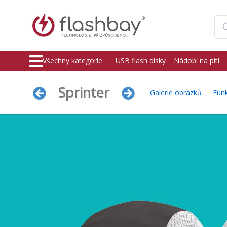
Všechny kategorie
USB flash disky
Nádobí na pití
Sprinter
Galerie obrázků
Fun