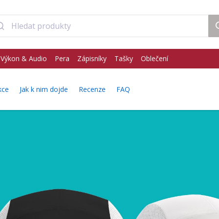
Výkon & Audio
Pera
Zápisníky
Tašky
Oblečení
kce
Jak k nim dojde
Recenze
FAQ