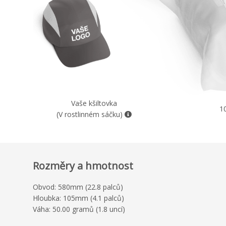
Vaše kšiltovka
1
(V rostlinném sáčku)
Rozměry a hmotnost
Obvod: 580mm (22.8 palců)
Hloubka: 105mm (4.1 palců)
Váha: 50.00 gramů (1.8 uncí)