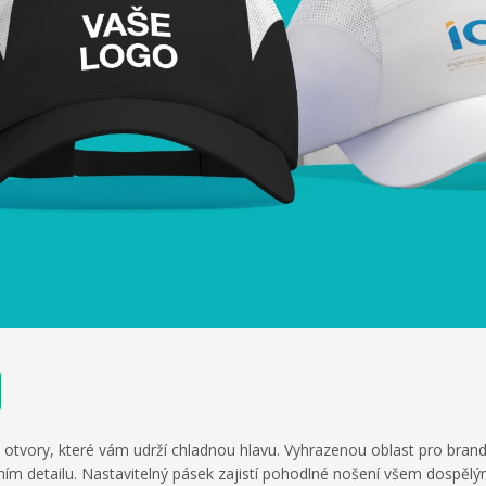
i otvory, které vám udrží chladnou hlavu. Vyhrazenou oblast pro brand
ním detailu. Nastavitelný pásek zajistí pohodlné nošení všem dospělý