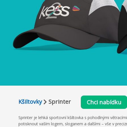
Kšiltovky
Sprinter
Chci nabídku
Sprinter je lehká sportovní kšiltovka s pohodlnými větracím
potisknout vaším logem, sloganem a dalšími – vše v preciz