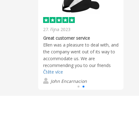
27. října 2023
taff was very
Great customer service
up of the
Ellen was a pleasure to deal with, and
oval. Product
the company went out of its way to
 Emailed me to
accommodate us. We are
duct shipped and
recommending you to our friends
w it was
Čtěte více
and colleagues for sure.
e
ed with the
John Encarnacion
ly order again.