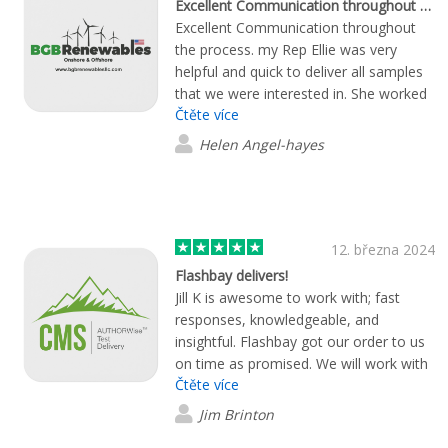
Excellent Communication throughout the…
Excellent Communication throughout
the process. my Rep Ellie was very
helpful and quick to deliver all samples
that we were interested in. She worked
Čtěte více
with us to ensure the goods were
delivered within the project deadline.
Helen Angel-hayes
12. března 2024
Flashbay delivers!
Jill K is awesome to work with; fast
responses, knowledgeable, and
insightful. Flashbay got our order to us
on time as promised. We will work with
Čtěte více
Jim and Flashbay again.
Jim Brinton