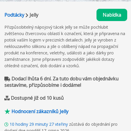
Podtácky
Jelly
Nabídka
Přizpůsobitelný nápojový tácek Jelly se může pochlubit
zvětšenou čtvercovou oblastí k označení, která je připravena na
potisk vaším logem v precizních detailech. Jelly je vyroben z
neklouzavého silikonu a jde o oblíbený nápad na propagační
produkt na konference, veletrhy, události a jako dárky pro
zaměstnance. Jsme připraveni zodpovědět jakékoli dotazy
ohledně označení, dob dodání a vzorků.
Dodací lhůta 6 dní. Za tuto dobu vám objednávku
sestavíme, přizpůsobíme i dodáme!
Dostupné již od 10 kusů
Hodnocení zákazníků Jelly
10
hodiny
29
minuty
26
vteřiny
zůstává do objednání pro
dodaní dne pondělí 17. srpna 2026