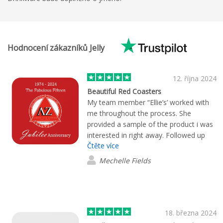
Hodnocení zákazníků Jelly
12. října 2024
Beautiful Red Coasters
My team member “Ellie’s’ worked with
me throughout the process. She
provided a sample of the product i was
interested in right away. Followed up
Čtěte více
with personal emails and telephone
calls to provide several virtual options. I
Mechelle Fields
wasn’t rushed, I felt like a valued future
customer.. When the product arrived I
was very happy with my choice.
18. března 2024