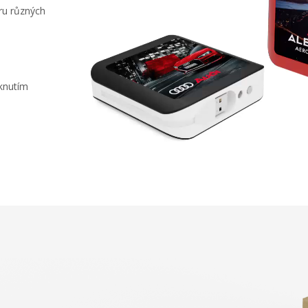
ru různých
sknutím