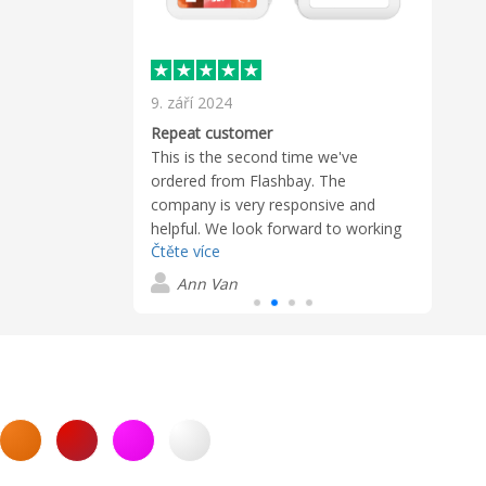
9. září 2024
19. 
I pla
ervice!
Repeat customer
need
 in responding. I
This is the second time we've
show 
 pictures of the
ordered from Flashbay. The
Ellie
ogo on them
company is very responsive and
Čtěte
helpe
received our
helpful. We look forward to working
ques
Čtěte více
ustomer service
with them again.
A
well 
order again!
Ann Van
compa
high 
knowl
more