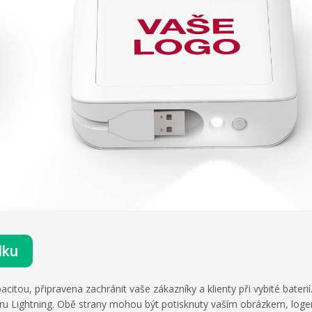
dku
itou, připravena zachránit vaše zákazníky a klienty při vybité baterií
éru Lightning. Obě strany mohou být potisknuty vaším obrázkem, lo