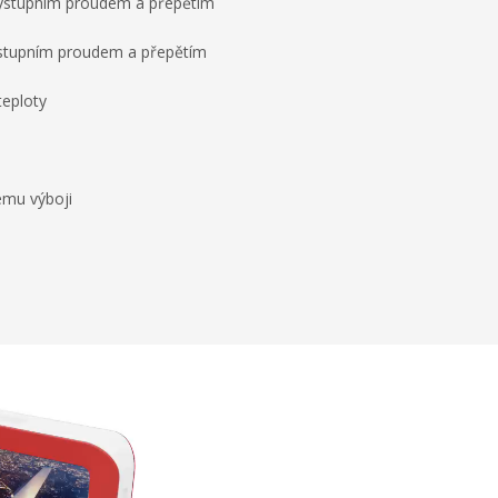
stupním proudem a přepětím
tupním proudem a přepětím
teploty
ému výboji