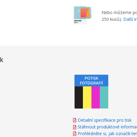
Nebo můžeme pouz
250 kusů).
Další 
sk
Detailní specifikace pro tisk
Stáhnout produktové informa
Prohlédněte si, jak označili te