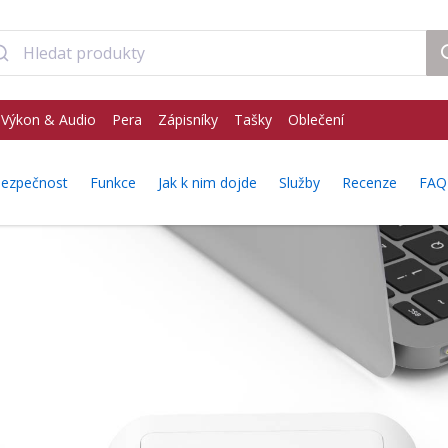
Výkon & Audio
Pera
Zápisníky
Tašky
Oblečení
ezpečnost
Funkce
Jak k nim dojde
Služby
Recenze
FAQ