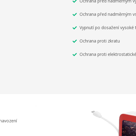
Ochrana před nadměrným vý
Ochrana před nadměrným vs
Vypnutí po dosažení vysoké 
Ochrana proti zkratu
Ochrana proti elektrostatick
 navození