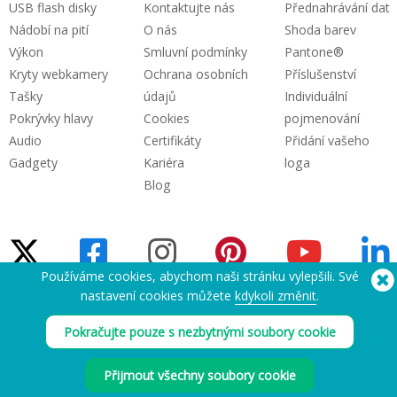
USB flash disky
Kontaktujte nás
Přednahrávání dat
Nádobí na pití
O nás
Shoda barev
Výkon
Smluvní podmínky
Pantone®
Kryty webkamery
Ochrana osobních
Příslušenství
Tašky
údajů
Individuální
Pokrývky hlavy
Cookies
pojmenování
Audio
Certifikáty
Přidání vašeho
Gadgety
Kariéra
loga
Blog
Používáme cookies, abychom naši stránku vylepšili. Své
nastavení cookies můžete
kdykoli změnit
.
Potřebujete pomoc? Tel.:
(650) 938-3500 (US)
®
Pokračujte pouze s nezbytnými soubory cookie
Copyright © 2026 Flashbay
Přijmout všechny soubory cookie