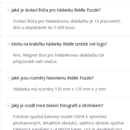
Jaká je dodací lhůta pro hádanku Riddle Puzzle?
Dodací lhůta pro hádankovou skládačku je 10 pracovních
dnů u objednávek do 5 000 kusů.
Mohu na krabičku hádanky Riddle umístit své logo?
Ano, Magnet Box pro hádankovou skládačku lze
přizpůsobit vaší značce.
Jaké jsou rozměry hlavolamu Riddle Puzzle?
Hádanka má rozměry 125 mm x 125 mm x 2 mm.
Jaký je rozdíl mezi tiskem fotografií a sítotiskem?
Fototisk využívá barevný model CMYK k vytvoření
plnobarevných, detailních obrázků, zatímco sítotisk využívá
šablony k nanášení 1–4 plných barev, což je vhodnější pro