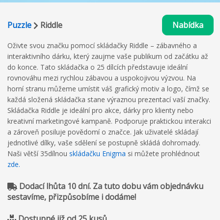
Puzzle
Riddle
Nabídka
Oživte svou značku pomocí skládačky Riddle – zábavného a
interaktivního dárku, který zaujme vaše publikum od začátku až
do konce. Tato skládačka o 25 dílcích představuje ideální
rovnováhu mezi rychlou zábavou a uspokojivou výzvou. Na
horní stranu můžeme umístit váš grafický motiv a logo, čímž se
každá složená skládačka stane výraznou prezentací vaší značky.
Skládačka Riddle je ideální pro akce, dárky pro klienty nebo
kreativní marketingové kampaně. Podporuje praktickou interakci
a zároveň posiluje povědomí o značce. Jak uživatelé skládají
jednotlivé dílky, vaše sdělení se postupně skládá dohromady.
Naši větší 35dílnou
skládačku Enigma
si můžete prohlédnout
zde.
Dodací lhůta 10 dní. Za tuto dobu vám objednávku
sestavíme, přizpůsobíme i dodáme!
Dostupné již od 25 kusů