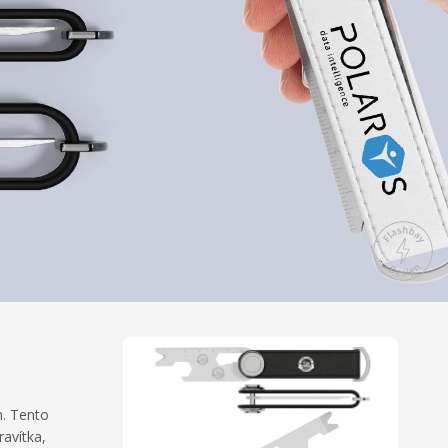
m. Tento
ravítka,