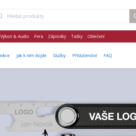
Výkon & Audio
Pera
Zápisníky
Tašky
Oblečení
unkce
Jak k nim dojde
Služby
Příslušenství
FAQ