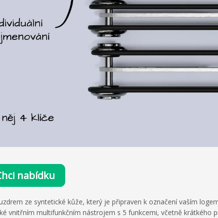
Chci nabídku
ouzdrem ze syntetické kůže, který je připraven k označení vaším loge
aké vnitřním multifunkčním nástrojem s 5 funkcemi, včetně krátkého p