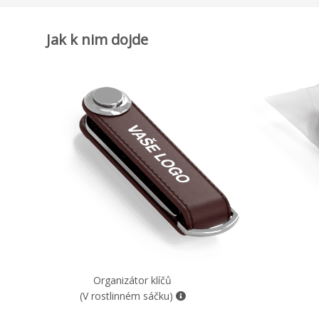
Jak k nim dojde
Organizátor klíčů
(V rostlinném sáčku)