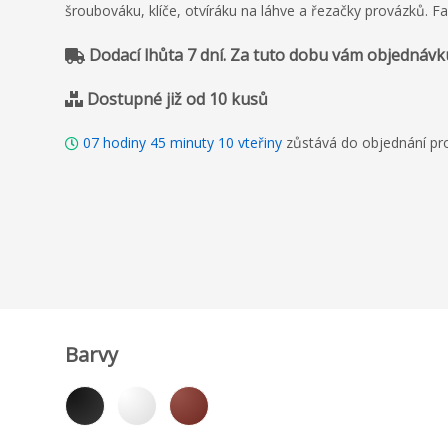
šroubováku, klíče, otvíráku na láhve a řezačky provázků. F
Dodací lhůta 7 dní. Za tuto dobu vám objednávk
Dostupné již od 10 kusů
07
hodiny
45
minuty
09
vteřiny
zůstává do objednání pr
Barvy