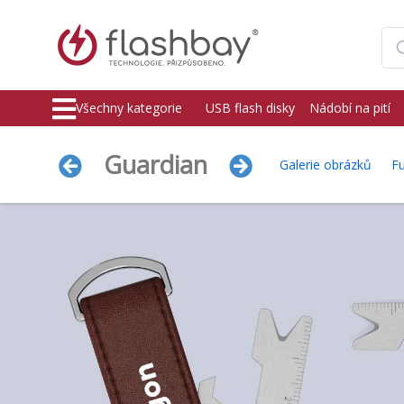
Všechny kategorie
USB flash disky
Nádobí na pití
Guardian
Galerie obrázků
F