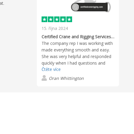
at.
15. října 2024
Certified Crane and Rigging Services. The company rep I was working with made…
The company rep I was working with
made everything smooth and easy.
She was very helpful and responded
quickly when I had questions and
Čtěte více
concerns. I had a deadline that
needed to be met and she made it
Oran Whittington
happen 3 days earlier than expected.
I am very satisfied and will continue
to do business with Flashbay and
Ellie Hoecker.