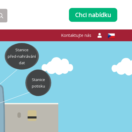
Chci nabídku
Kontaktujte nás
Stanice
před‑nahrávání
dat
Stanice
potisku