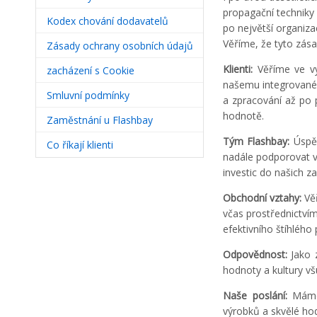
propagační techniky
Kodex chování dodavatelů
po největší organizac
Věříme, že tyto zása
Zásady ochrany osobních údajů
Klienti:
Věříme ve vyt
zacházení s Cookie
našemu integrovaném
Smluvní podmínky
a zpracování až po 
hodnotě.
Zaměstnání u Flashbay
Tým Flashbay:
Úspěc
Co říkají klienti
nadále podporovat vy
investic do našich 
Obchodní vztahy:
Věř
včas prostřednictví
efektivního štíhlého
Odpovědnost:
Jako z
hodnoty a kultury v
Naše poslání:
Máme 
výrobků a skvělé ho