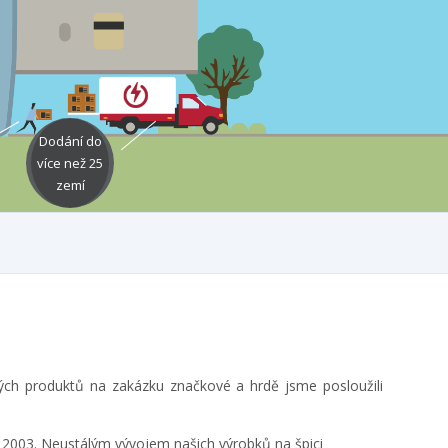
Dodání do
více než 25
zemí
ých produktů na zakázku značkové a hrdě jsme posloužili
ce 2003. Neustálým vývojem našich výrobků na špici