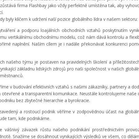
 zůstává firma Flashbay jako vždy perfektně umístěna tak, aby vyhov
í.
dy byly klíčem k udržení naší pozice globálního lídra v našem sektoru:
váření a podporu loajálních obchodních vztahů poskytnutím vynika
u vertikálnímu obchodnímu modelu, což nám dává kontrolu a flexibi
přímé naplnění. Naším cílem je i nadále překonávat konkurenci pomoc
h našeho týmu je postaven na pravidelných školení a příležitostech u
nikající základnu lidských zdrojů pro naši společnost v našich globál
zaměstnanců.
íme v budování efektivních vztahů s našimi zákazníky, partnery a dod
m otevřené a transparentní komunikace. Neustále kontrolujeme naše
 podniku bez zbytečné hierarchie a byrokracie.
avedený a rostoucí podnik věříme v zodpovědnou účast na globální
šude tam, kde podnikáme.
vášnivý závazek růstu našeho podnikání prostřednictvím provozní 
dnotě. Snažíme se dosáhnout vynikajících výsledků ve všem, co dělá