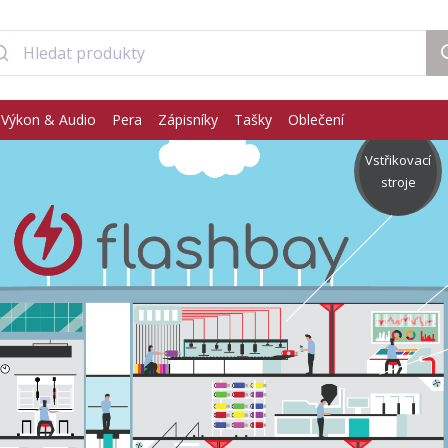
Výkon & Audio
Pera
Zápisníky
Tašky
Oblečení
Vstřikovací
stroje