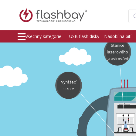
Všechny kategorie
USB flash disky
Nádobí na pití
Stanice
laserového
gravírování
Vyrážecí
stroje