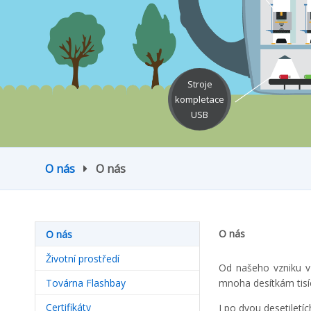
Stroje
kompletace
USB
O nás
O nás
O nás
O nás
Životní prostředí
Od našeho vzniku v
Továrna Flashbay
mnoha desítkám tisí
Certifikáty
I po dvou desetiletí