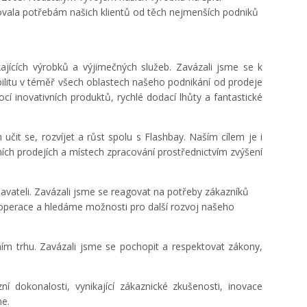
ovala potřebám našich klientů od těch nejmenších podniků
jících výrobků a výjimečných služeb. Zavázali jsme se k
litu v téměř všech oblastech našeho podnikání od prodeje
í inovativních produktů, rychlé dodací lhůty a fantastické
čit se, rozvíjet a růst spolu s Flashbay. Naším cílem je i
ních prodejích a místech zpracování prostřednictvím zvýšení
avateli. Zavázali jsme se reagovat na potřeby zákazníků
 operace a hledáme možnosti pro další rozvoj našeho
m trhu. Zavázali jsme se pochopit a respektovat zákony,
dokonalosti, vynikající zákaznické zkušenosti, inovace
me.