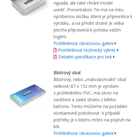
vypadá, ale také chrání model
uvnitř. Presentation Tin má na míru
vyrobenou vložku, která je připevněna k
výrobku, a na přední straně je velká
plocha připravená k potisku vaším
logem.
Prohlédnout obrazovou galerii
Prohlédnout technický výkres
Detailní specifikace pro tisk
Blistrový obal
Blistrový, nebo „maloobchodní“ obal
velikosti 87 x 152 mm je vyroben
z průhledného PVC, má otvor na
zavěšení a zadní stranu z bílého
kartonu. Tento můžeme na požádáni
vícebarevně potisknout. V případě
potřeby je v blistru místo na popruh na
krk.
Prohlédnout obrazovou galerii