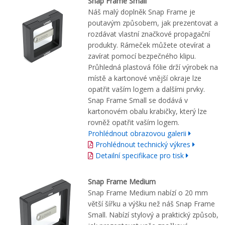
Snap Frame Small
Náš malý doplněk Snap Frame je
poutavým způsobem, jak prezentovat a
rozdávat vlastní značkové propagační
produkty. Rámeček můžete otevírat a
zavírat pomocí bezpečného klipu.
Průhledná plastová fólie drží výrobek na
místě a kartonové vnější okraje lze
opatřit vaším logem a dalšími prvky.
Snap Frame Small se dodává v
kartonovém obalu krabičky, který lze
rovněž opatřit vaším logem.
Prohlédnout obrazovou galerii
Prohlédnout technický výkres
Detailní specifikace pro tisk
Snap Frame Medium
Snap Frame Medium nabízí o 20 mm
větší šířku a výšku než náš Snap Frame
Small. Nabízí stylový a praktický způsob,