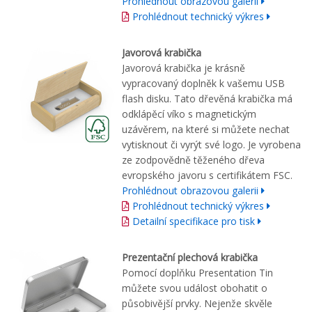
Prohlédnout obrazovou galerii
Prohlédnout technický výkres
Javorová krabička
Javorová krabička je krásně
vypracovaný doplněk k vašemu USB
flash disku. Tato dřevěná krabička má
odklápěcí víko s magnetickým
uzávěrem, na které si můžete nechat
vytisknout či vyrýt své logo. Je vyrobena
ze zodpovědně těženého dřeva
evropského javoru s certifikátem FSC.
Prohlédnout obrazovou galerii
Prohlédnout technický výkres
Detailní specifikace pro tisk
Prezentační plechová krabička
Pomocí doplňku Presentation Tin
můžete svou událost obohatit o
působivější prvky. Nejenže skvěle