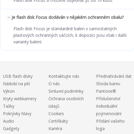
Flash disk Focus si můžete objednat již od 10 kusů.
Je flash disk Focus dodáván v nějakém ochranném obalu?
Flash disk Focus je standardně balen v samostatných
plastových ochranných sáčcích, k dispozici jsou však i další
varianty balení.
USB flash disky
Kontaktujte nás
Přednahrávání dat
Nádobí na pití
O nás
Shoda barev
Výkon
Smluvní podmínky
Pantone®
Kryty webkamery
Ochrana osobních
Příslušenství
Tašky
údajů
Individuální
Pokrývky hlavy
Cookies
pojmenování
Audio
Certifikáty
Přidání vašeho
Gadgety
Kariéra
loga