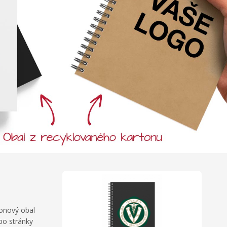
tonový obal
ebo stránky