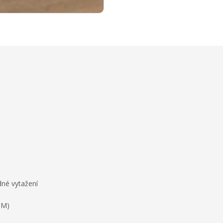
dné vytažení
SM)