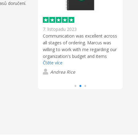
asů doručení.
7. listopadu 2023
30. ř
Communication was excellent across
We o
s
all stages of ordering. Marcus was
with 
d journals to
willing to work with me regarding our
simpl
op. I worked with
organization's budget and items
what
p Leader, and it
Čtěte více
Čtěte
desired
eader. He is calm,
onsive,
Andrea Rice
H
ded up with a