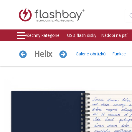
Všechny kategorie
USB flash disky
Nádobí na pití
Helix
Galerie obrázků
Funkce