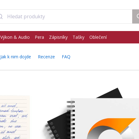
Výkon & Audio
Pera
Zápisníky
Tašky
Oblečení
Jak k nim dojde
Recenze
FAQ