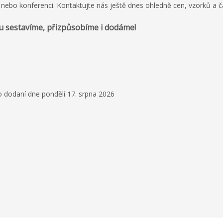
i nebo konferenci. Kontaktujte nás ještě dnes ohledně cen, vzorků a č
u sestavíme, přizpůsobíme i dodáme!
23. ledna 2024
Personalized Journal
I ordered personalize
give out at a worksh
o dodaní dne pondělí 17. srpna 2026
Nick Mahaleris, Grou
is clear why he is a l
Čtěte více
knowledgeable, resp
consistent, and I en
Helga
great product.