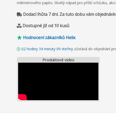
milimetrového papíru. Skvělý nápad pro příští schůzku, akc
Dodací lhůta 7 dní. Za tuto dobu vám objednávk
Dostupné již od 10 kusů
Hodnocení zákazníků Helix
02
hodiny
34
minuty
07
vteřiny
zůstává do objednání pr
Produktové video