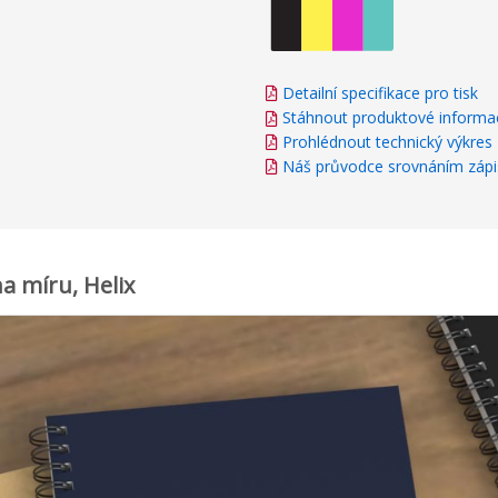
Detailní specifikace pro tisk
Stáhnout produktové informa
Prohlédnout technický výkres
Náš průvodce srovnáním zápi
a míru, Helix