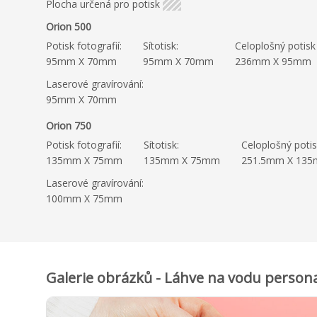
Plocha určená pro potisk
Orion 500
Potisk fotografií:
Sítotisk:
Celoplošný potisk
95mm X 70mm
95mm X 70mm
236mm X 95mm
Laserové gravírování:
95mm X 70mm
Orion 750
Potisk fotografií:
Sítotisk:
Celoplošný potis
135mm X 75mm
135mm X 75mm
251.5mm X 13
Laserové gravírování:
100mm X 75mm
Galerie obrázků - Láhve na vodu persona