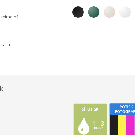
i mimo ně.
stách.
sk