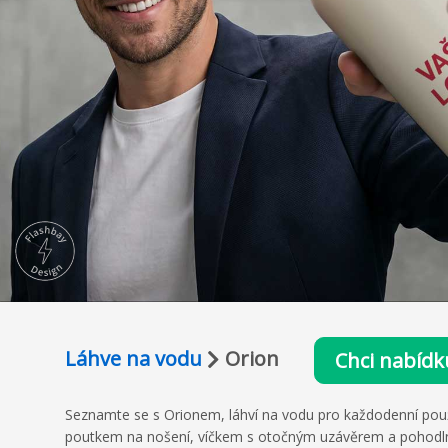
Láhve na vodu
Orion
Chci nabídk
Seznamte se s Orionem, láhví na vodu pro každodenní použi
poutkem na nošení, víčkem s otočným uzávěrem a pohodlným