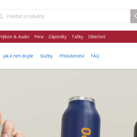
Výkon & Audio
Pera
Zápisníky
Tašky
Oblečení
Jak k nim dojde
Služby
Příslušenství
FAQ