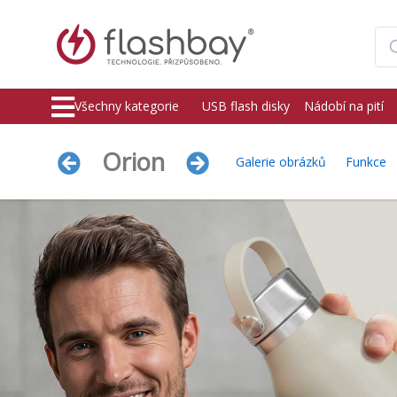
Všechny kategorie
USB flash disky
Nádobí na pití
Orion
Galerie obrázků
Funkce