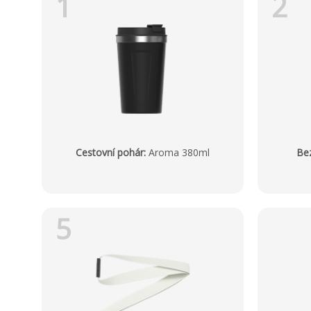
1
2
Cestovní pohár
:
Aroma 380ml
Bez
5