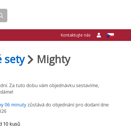
Kontaktujte nás
 sety
Mighty
 dní. Za tuto dobu vám objednávku sestavíme,
odáme!
ny
06
minuty
zůstává do objednání pro dodaní dne
026
d 10 kusů