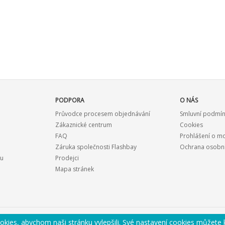
t made the whole process simple
ly be happy to work with him
PODPORA
O NÁS
Průvodce procesem objednávání
Smluvní podmí
Zákaznické centrum
Cookies
FAQ
Prohlášení o m
Záruka společnosti Flashbay
Ochrana osobní
ku
Prodejci
Mapa stránek
kies, abychom naši stránku vylepšili. Své nastavení cookies můžete