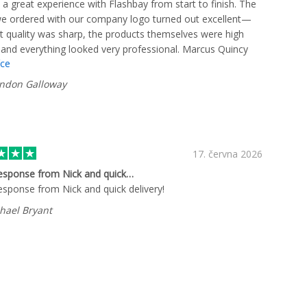
a great experience with Flashbay from start to finish. The
e ordered with our company logo turned out excellent—
nt quality was sharp, the products themselves were high
, and everything looked very professional. Marcus Quincy
íce
ecially helpful throughout the process. He was responsive,
 work with, and made sure everything went smoothly. His
ndon Galloway
cation and attention to detail made the experience
free. We're very happy with the final products and would
ely recommend Flashbay to anyone looking for quality
d merchandise.
17. června 2026
esponse from Nick and quick…
esponse from Nick and quick delivery!
hael Bryant