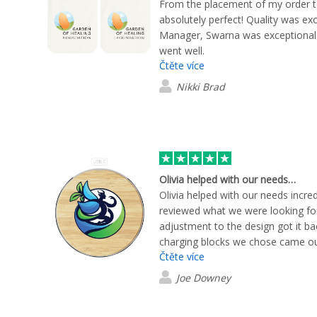
From the placement of my order to
absolutely perfect! Quality was ex
Manager, Swarna was exceptional 
went well.
Čtěte více
Nikki Brad
Olivia helped with our needs…
Olivia helped with our needs incre
reviewed what we were looking f
adjustment to the design got it ba
charging blocks we chose came out
Čtěte více
what we were looking for.
Joe Downey