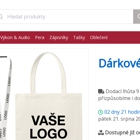
Výkon & Audio
Pera
Zápisníky
Tašky
Oblečení
Dárkové
Dodací lhůta 9
přizpůsobíme i d
02
dny
21
hodi
pátek 21. srpna 2
Dostupné již o