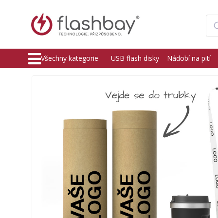
Všechny kategorie
USB flash disky
Nádobí na pití