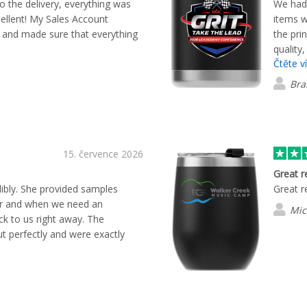
 the delivery, everything was
We had 
cellent! My Sales Account
items w
and made sure that everything
the pri
quality
Čtěte v
was esp
easy to
Bra
communi
stress-
definit
brande
15. července 2026
Great r
dibly. She provided samples
Great r
or and when we need an
Mic
ck to us right away. The
 perfectly and were exactly