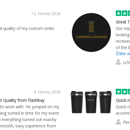
12. června 2026
Great T
d quality of my custom order.
Our rep
looking
receive
of the 
Čtěte v
LO
4. června 2026
ct Quality from Flashbay
Quick 
 to work with. He jumped on my
Quick r
ing sorted in time for my event.
accomm
 everything turned out exactly
Pav
 smooth, easy experience from