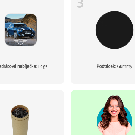
3
drátová nabíječka
:
Edge
Podtácek
:
Gummy