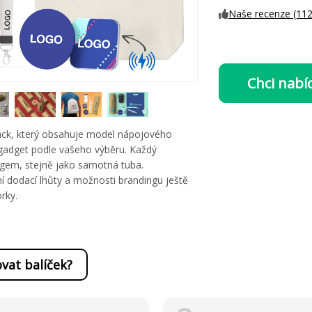
Naše recenze (112
Chci nabí
Pack, který obsahuje model nápojového
 gadget podle vašeho výběru. Každý
ogem, stejně jako samotná tuba.
ní dodací lhůty a možnosti brandingu ještě
rky.
vat balíček?