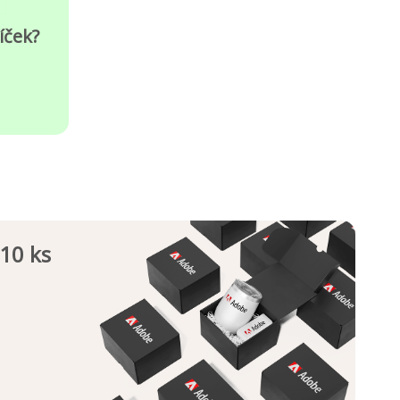
íček?
10 ks