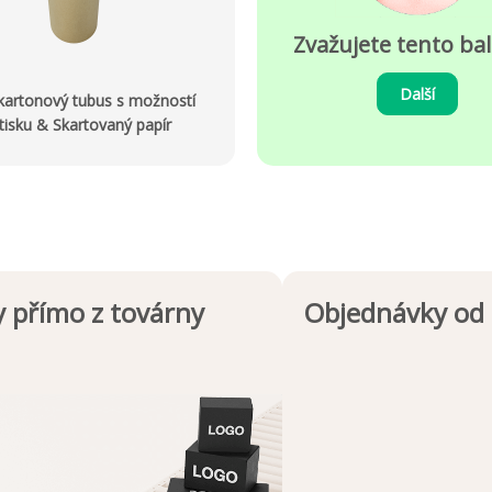
Zvažujete tento bal
Další
 kartonový tubus s možností
tisku & Skartovaný papír
 přímo z továrny
Objednávky od 