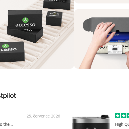
25. července 2026
to the…
High Qu