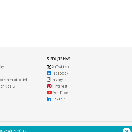
SLEDUJTE NÁS
nky
X (Twitter)
Facebook
oderním otroctví
Instagram
ch údajů
Pinterest
YouTube
Linkedin
kdykoli změnit
.