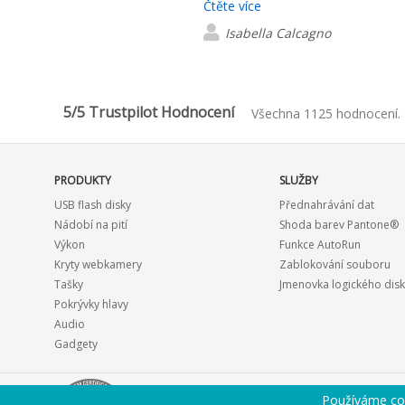
Čtěte více
start to finish. Working with Mat
and stress-free, and we’d definite
Isabella Calcagno
again.
5/5 Trustpilot Hodnocení
Všechna 1125 hodnocení.
PRODUKTY
SLUŽBY
USB flash disky
Přednahrávání dat
Nádobí na pití
Shoda barev Pantone®
Výkon
Funkce AutoRun
Kryty webkamery
Zablokování souboru
Tašky
Jmenovka logického dis
Pokrývky hlavy
Audio
Gadgety
Používáme coo