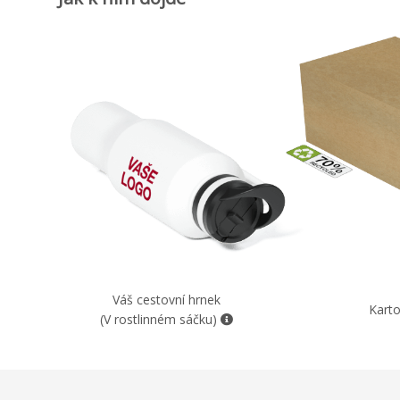
Váš cestovní hrnek
Karto
(V rostlinném sáčku)