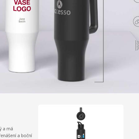
ný a má
řenášení a boční