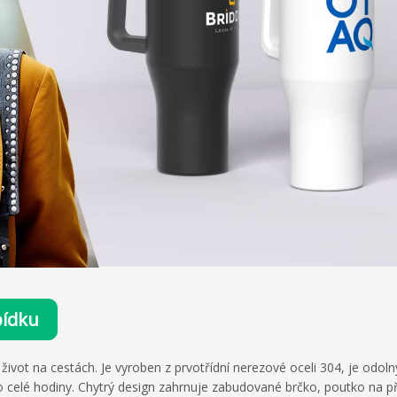
bídku
ivot na cestách. Je vyroben z prvotřídní nerezové oceli 304, je odol
o celé hodiny. Chytrý design zahrnuje zabudované brčko, poutko na p