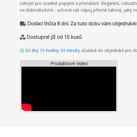
rukojeť pro snadné popíjení a přenášení. Elegantní, robustn
na dobrodružství - uchová váš nápoj přesně takový, jaký má
Dodací lhůta 8 dní. Za tuto dobu vám objednávk
Dostupné již od 10 kusů
02
dny
15
hodiny
33
minuty
zůstává do objednání pro do
Produktové video