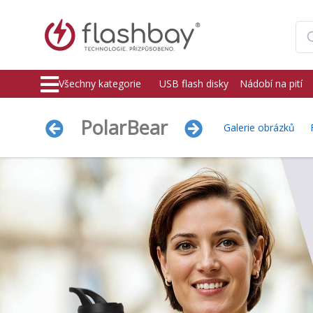
Všechny kategorie
USB flash disky
Nádobí na pití
PolarBear
Galerie obrázků