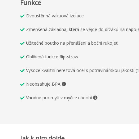
Funkce
Dvoustěnná vakuová izolace
Zmenšená základna, která se vejde do držáků na nápoj
Užitečné poutko na přenášení a boční rukojeť
Oblíbená funkce flip-straw
Vysoce kvalitní nerezová ocel s potravinářskou jakostí (
Neobsahuje BPA
Vhodné pro mytí v myčce nádobí
Jak k nim dojde