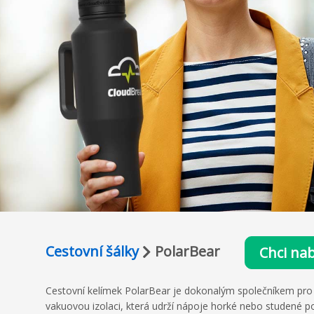
Cestovní šálky
PolarBear
Chci na
Cestovní kelímek PolarBear je dokonalým společníkem pro ž
vakuovou izolaci, která udrží nápoje horké nebo studené p