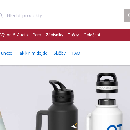
Výkon & Audio
Pera
Zápisníky
Tašky
Oblečení
Funkce
Jak k nim dojde
Služby
FAQ