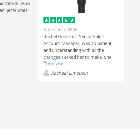
 na trénink nebo
ní ještě dnes.
6. července 2026
Rachel Gutierrez, Senior Sales
Account Manager, was so patient
and understanding with all the
changes I asked her to make. She
Čtěte více
was a wonderful resource. The
customer service was TOP- NOTCH!
Rachael Limousin