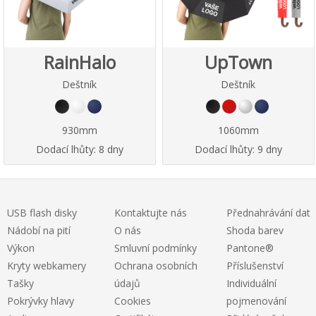
RainHalo
UpTown
Deštník
Deštník
930mm
1060mm
Dodací lhůty:
8 dny
Dodací lhůty:
9 dny
USB flash disky
Kontaktujte nás
Přednahrávání dat
Nádobí na pití
O nás
Shoda barev
Výkon
Smluvní podmínky
Pantone®
Kryty webkamery
Ochrana osobních
Příslušenství
Tašky
údajů
Individuální
Pokrývky hlavy
Cookies
pojmenování