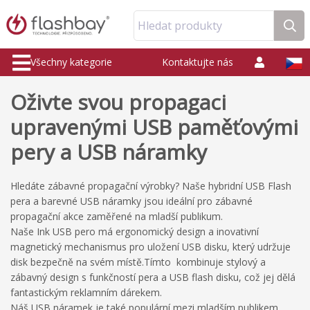
Hledat produkty
Všechny kategorie
Kontaktujte nás
Oživte svou propagaci
upravenými USB paměťovými
pery a USB náramky
Hledáte
zábavné
propagační výrobky
?
Naše
hybridní
USB Flash
pera
a barevné
USB
náramky
jsou
ideální pro
zábavné
propagační akce
zaměřené
na
mladší
publikum.
Naše
Ink
USB
pero
má ergonomický
design a
inovativní
magnetický
mechanismus
pro uložení
USB disku, který udržuje
disk
bezpečně na svém místě
.
Tímto
kombinuje
stylový
a
zábavný
design s
funkčností
pera
a
USB flash disku
,
což jej dělá
fantastický
m
reklamním dárek
em.
Náš
USB
náramek
je také populární
mezi
mladším publikem
.