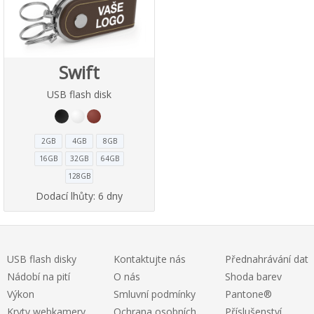
Swift
USB flash disk
2GB
4GB
8GB
16GB
32GB
64GB
128GB
Dodací lhůty:
6 dny
USB flash disky
Kontaktujte nás
Přednahrávání dat
Nádobí na pití
O nás
Shoda barev
Výkon
Smluvní podmínky
Pantone®
Kryty webkamery
Ochrana osobních
Příslušenství