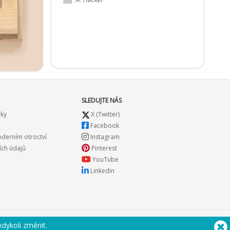
SLEDUJTE NÁS
nky
X (Twitter)
Facebook
oderním otroctví
Instagram
ch údajů
Pinterest
YouTube
Linkedin
kdykoli změnit
.