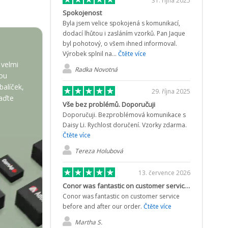
31. října 2025
Spokojenost
Byla jsem velice spokojená s komunikací,
dodací lhůtou i zasláním vzorků. Pan Jaque
byl pohotový, o všem ihned informoval.
Výrobek splnil na...
Čtěte více
 velmi
Radka Novotná
ou
 balíček,
29. října 2025
raďte
Vše bez problémů. Doporučuji
Doporučuji. Bezproblémová komunikace s
Daisy Li. Rychlost doručení. Vzorky zdarma.
Čtěte více
Tereza Holubová
13. července 2026
Conor was fantastic on customer service…
Conor was fantastic on customer service
before and after our order.
Čtěte více
Martha S.