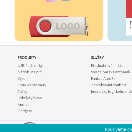
PRODUKTY
SLUŽBY
USB flash disky
Přednahrávání dat
Nádobí na pití
Shoda barev Pantone®
Výkon
Funkce AutoRun
Kryty webkamery
Zablokování souboru
Tašky
Jmenovka logického dis
Pokrývky hlavy
Audio
Gadgety
Používáme coo