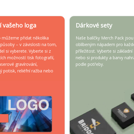
í vašeho loga
Dárkové sety
o můžeme přidat několika
Naše balíčky Merch Pack jsou
působy – v závislosti na tom,
oblíbeným nápadem pro každ
el si vyberete. Vyberte si z
příležitost. Vyberte si základní
ích možností: tisk fotografií,
nebo si produkty a barvy nah
laserové gravírování,
podle potřeby.
ý potisk, reliéfní ražba nebo