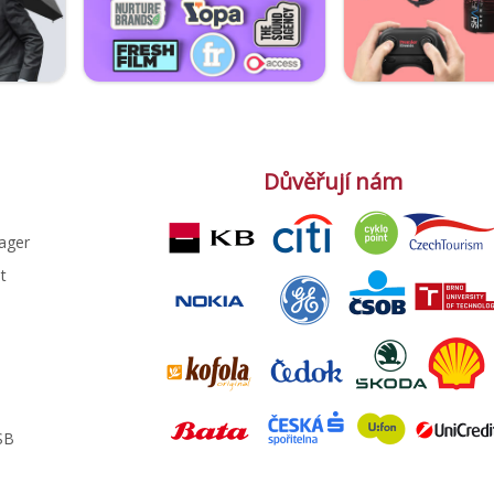
Důvěřují nám
ager
t
e
SB