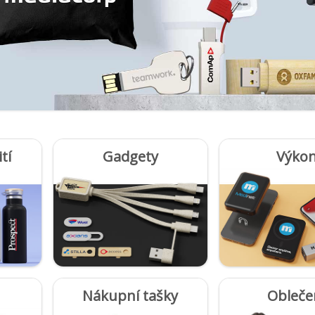
tí
Gadgety
Výko
Nákupní tašky
Obleče