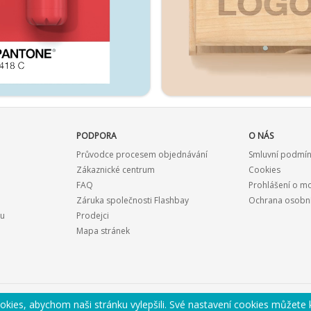
PODPORA
O NÁS
Průvodce procesem objednávání
Smluvní podmí
Zákaznické centrum
Cookies
FAQ
Prohlášení o m
Záruka společnosti Flashbay
Ochrana osobní
ku
Prodejci
Mapa stránek
kies, abychom naši stránku vylepšili. Své nastavení cookies můžete