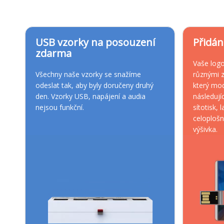
USB vzorky na posouzení
Přidán
zdarma
Vaše log
Všechny naše vzorky se snažíme
různými z
odeslat tak, aby byly doručeny druhý
který mod
den. Vzorky USB, napájení a audia
následujíc
nejsou funkční.
sítotisk, 
celoplošn
výšivka.