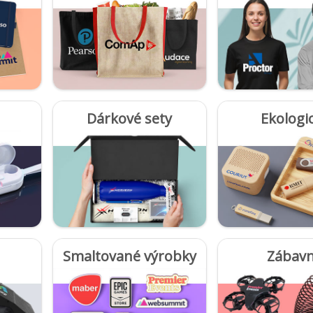
Dárkové sety
Ekologi
Smaltované výrobky
Zábav