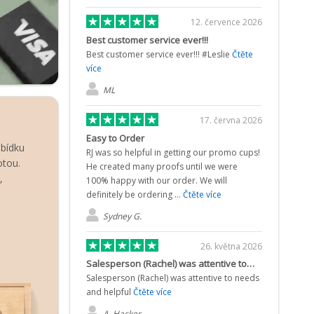
12. července 2026
Best customer service ever!!!
Best customer service ever!!! #Leslie
Čtěte
více
ML
17. června 2026
Easy to Order
abídku
RJ was so helpful in getting our promo cups!
otou.
He created many proofs until we were
,
100% happy with our order. We will
definitely be ordering ...
Čtěte více
Sydney G.
26. května 2026
Salesperson (Rachel) was attentive to…
Salesperson (Rachel) was attentive to needs
and helpful
Čtěte více
A. Hacker