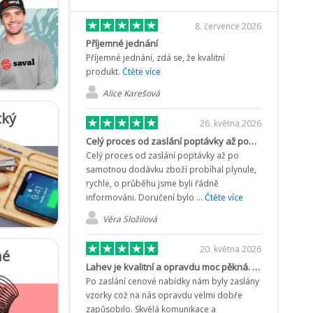
8. července 2026
Příjemné jednání
Příjemné jednání, zdá se, že kvalitní
produkt.
Čtěte více
Alice Karešová
cký
26. května 2026
Celý proces od zaslání poptávky až po…
Celý proces od zaslání poptávky až po
samotnou dodávku zboží probíhal plynule,
rychle, o průběhu jsme byli řádně
informováni. Doručení bylo ...
Čtěte více
Věra Složilová
20. května 2026
né
Lahev je kvalitní a opravdu moc pěkná. Zpracování
Po zaslání cenové nabídky nám byly zaslány
vzorky což na nás opravdu velmi dobře
zapůsobilo. Skvělá komunikace a