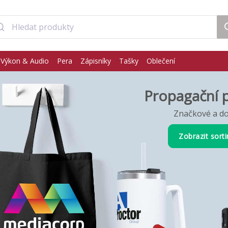
Výkon & Audio
Pera
Zápisníky
Tašky
Oblečení
Propagační 
Značkové a do
Zobrazit sort