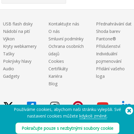
USB flash disky
Kontaktujte nás
Přednahrávání dat
Nádobí na pití
O nás
Shoda barev
Výkon
Smluvní podmínky
Pantone®
Kryty webkamery
Ochrana osobních
Příslušenství
Tašky
údajů
Individuální
Pokrývky hlavy
Cookies
pojmenování
Audio
Certifikáty
Přidání vašeho
Gadgety
Kariéra
loga
Blog
Používáme cookies, abychom naši stránku vylepšili. Své
nastavení cookies můžete
kdykoli změnit
.
Potřebujete pomoc? Tel.:
(650) 938-3500 (US)
Pokračujte pouze s nezbytnými soubory cookie
®
Copyright © 2026 Flashbay