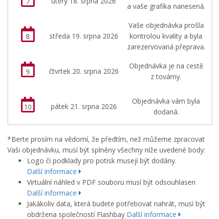
úterý 18. srpna 2026
7
a vaše grafika nanesená.
Vaše objednávka prošla
středa 19. srpna 2026
kontrolou kvality a byla
8
zarezervovaná přeprava.
Objednávka je na cestě
čtvrtek 20. srpna 2026
9
z továrny.
Objednávka vám byla
pátek 21. srpna 2026
10
dodaná.
*
Berte prosím na vědomí
, že
předtím, než můžeme
zpracovat
Vaši
objednávku
,
musí být splněny všechny
níže uvedené body
:
Logo či podklady pro potisk musejí být dodány
.
Další informace
Virtuální náhled v PDF souboru musí být odsouhlasen
Další informace
Jakákoliv data, která budete potřebovat nahrát, musí být
obdržena společností Flashbay
Další informace