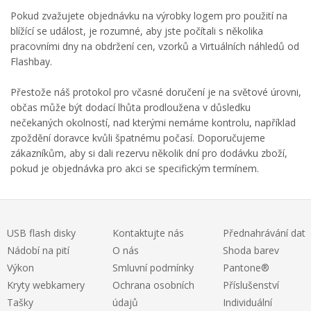
Pokud zvažujete
objednávku na
výrobky
logem
pro použití na
blížící se událost
, je rozumné
, aby
jste počítali s několika
pracovními dny na obdržení cen, vzorků a Virtuálních náhledů od
Flashbay.
Přestože náš protokol
pro
včasné doručení
je na světové úrovni
,
občas
může být
dodací lhůta
prodloužena
v důsledku
nečekaných okolností
, nad kterými nemáme kontrolu
,
například
zpoždění
doravce
kvůli špatnému počasí
.
Doporučujeme
zákazníkům
, aby si dali rezervu
několik dní
pro dodávku zboží,
pokud je objednávka pro akci se specifickým termínem.
USB flash disky
Kontaktujte nás
Přednahrávání dat
Nádobí na pití
O nás
Shoda barev
Výkon
Smluvní podmínky
Pantone®
Kryty webkamery
Ochrana osobních
Příslušenství
Tašky
údajů
Individuální