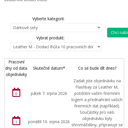
Vyberte kategorii:
Chci nab
Vybrat produkt:
Pracovní
dny od data
Skutečné datum*
Co se bude dít dnes?
objednávky
Zadali jste objednávku na
Flashbay za Leather M,
pátek 7. srpna 2026
potištění vaším firemním
0
logem a přednahrání vašich
firemních dat (například).
Součástky pro vaši
objednávku byly
pondělí 10. srpna 2026
1
shromážděny, připravuje se