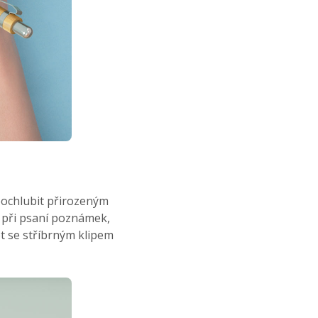
ochlubit přirozeným
í při psaní poznámek,
ot se stříbrným klipem