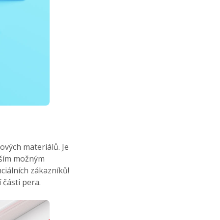
kových materiálů. Je
epším možným
iálních zákazníků!
 části pera.