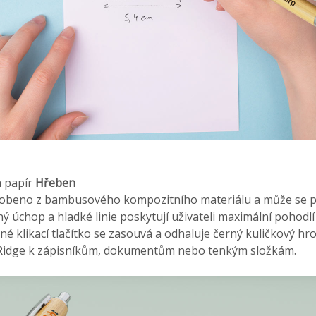
a papír
Hřeben
robeno z bambusového kompozitního materiálu a může se p
 úchop a hladké linie poskytují uživateli maximální pohodl
rné klikací tlačítko se zasouvá a odhaluje černý kuličkový hr
 Ridge k zápisníkům, dokumentům nebo tenkým složkám.