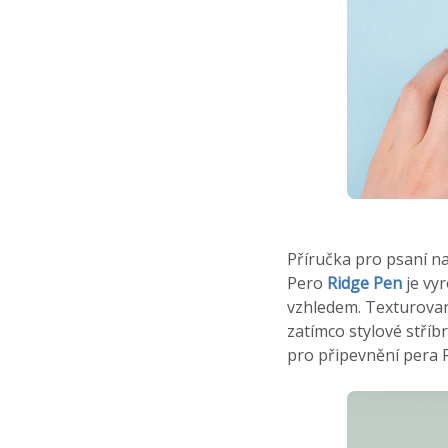
Příručka pro psaní n
Pero
Ridge Pen
je vy
vzhledem. Texturovaný
zatímco stylové stříb
pro připevnění pera