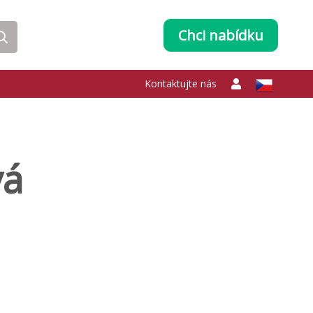
Chci nabídku
Kontaktujte nás
vá