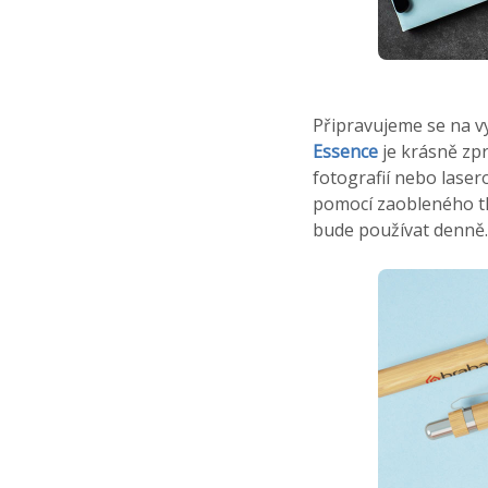
Připravujeme se na v
Essence
je krásně zp
fotografií nebo lase
pomocí zaobleného tla
bude používat denně.