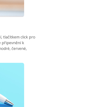
 tlačítkem click pro
e připevnění k
modré, červené,