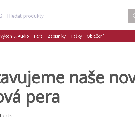
Výkon & Audio
Pera
Zápisníky
Tašky
Oblečení
tavujeme naše no
ová pera
berts