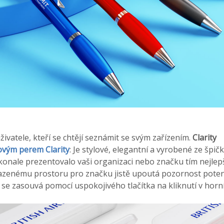
živatele, kteří se chtějí seznámit se svým zařízením.
Clarity
ovým perem Clarity
: Je stylové, elegantní a vyrobené ze špič
konale prezentovalo vaši organizaci nebo značku tím nejl
zenému prostoru pro značku jistě upoutá pozornost potenc
se zasouvá pomocí uspokojivého tlačítka na kliknutí v horní