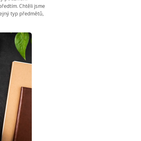
předtím. Chtěli jsme
ejný typ předmětů,