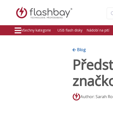
Všechny kategorie
USB flash disky
Nádobí na pití
Blog
Předs
značk
Author: Sarah Ro