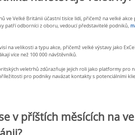
 ve Velké Británii účastní tisíce lidí, přičemž na velké akce p
níky patří odborníci z oboru, vedoucí představitelé podniků,
m
isí na velikosti a typu akce, přičemž velké výstavy jako Ex
kají více než 100 000 návštěvníků.
itských veletrhů zdůrazňuje jejich roli jako platformy pro 
říležitosti pro podniky navázat kontakty s potenciálními kli
se v příštích měsících na ve
ánii?