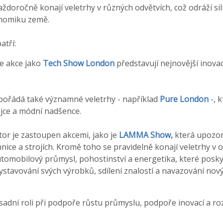
každoročně konají veletrhy v různých odvětvích, což odráží si
nomiku země.
atří:
e akce jako
Tech Show London
představují nejnovější inovac
ořádá také významné veletrhy - například
Pure London
-, k
jce a módní nadšence.
or je zastoupen akcemi, jako je
LAMMA Show,
která upozor
ice a strojích. Kromě toho se pravidelně konají veletrhy v od
automobilový průmysl, pohostinství a energetika, které posk
stavování svých výrobků, sdílení znalostí a navazování nový
ásadní roli při podpoře růstu průmyslu, podpoře inovací a roz