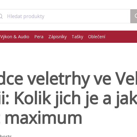
Výkon & Audio
Pera
Zápisníky
Tašky
Oblečení
ce veletrhy ve Ve
i: Kolik jich je a ja
it maximum
berts