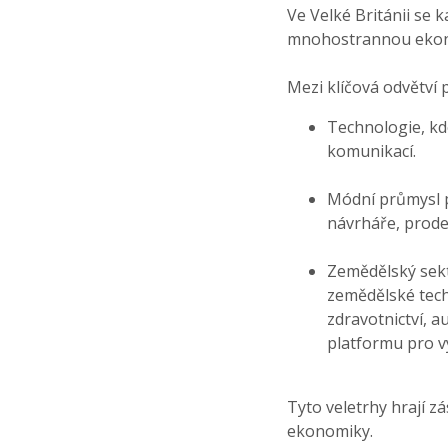
Ve Velké Británii se 
mnohostrannou eko
Mezi klíčová odvětví p
Technologie, kd
komunikací.
Módní průmysl p
návrháře, prode
Zemědělský sekt
zemědělské techn
zdravotnictví, 
platformu pro vy
Tyto veletrhy hrají z
ekonomiky.