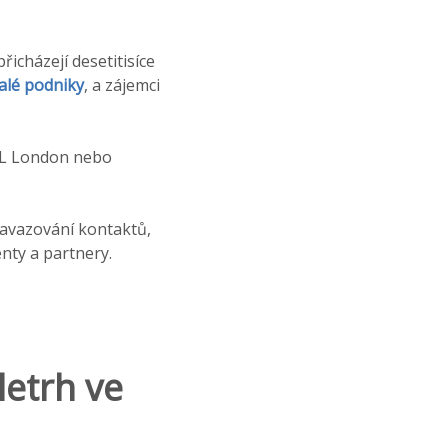
řicházejí desetitisíce
alé podniky
, a zájemci
CeL London nebo
navazování kontaktů,
enty a partnery.
letrh ve