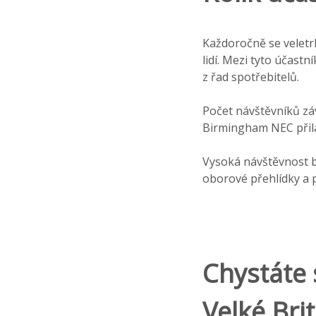
Každoročně se veletrhů
lidí. Mezi tyto účast
z řad spotřebitelů.
Počet návštěvníků záv
Birmingham NEC přilá
Vysoká návštěvnost br
oborové přehlídky a p
Chystáte 
Velké Brit