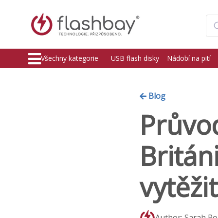
Všechny kategorie
USB flash disky
Nádobí na pití
Blog
Průvod
Británi
vytěž
Author: Sarah Ro