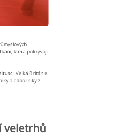
růmyslových
tkání, která pokrývají
ituaci. Velká Británie
iky a odborníky z
í veletrhů