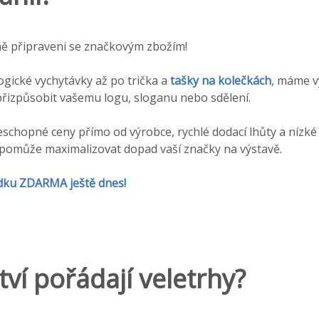
plně připraveni se značkovým zbožím!
ogické vychytávky až po trička a
tašky na kolečkách
, máme v
 přizpůsobit vašemu logu, sloganu nebo sdělení.
chopné ceny přímo od výrobce, rychlé dodací lhůty a nízké
pomůže maximalizovat dopad vaší značky na výstavě.
ídku ZDARMA ještě dnes!
tví pořádají veletrhy?