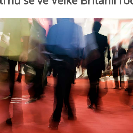
etrhů se ve Velké Británii r