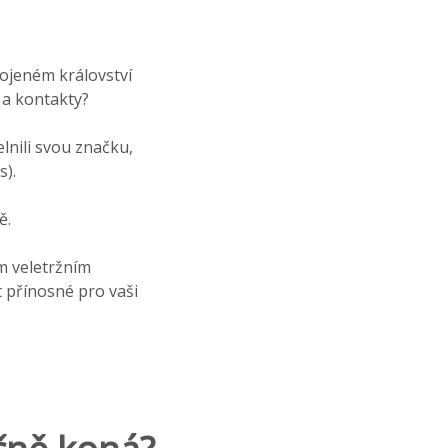
Spojeném království
 a kontakty?
elnili svou značku,
s).
ě.
m veletržním
 přínosné pro vaši