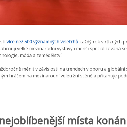
stí
více než 500 významných veletrhů
každý rok v různých p
zahrnují velké mezinárodní výstavy i menší specializovaná se
chnologie, móda a zemědělství.
ždoročně měnit v závislosti na trendech v oboru a globální s
ým hráčem na mezinárodní veletržní scéně a přitahuje podn
 nejoblíbenější místa konán