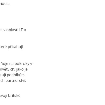
lnou a
e v oblasti IT a
teré přitahují
ňuje na pokroky v
větvích, jako je
ytují podnikům
ch partnerství.
voji britské