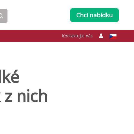
Chci nabídku
Kontaktujte nás
lké
k z nich