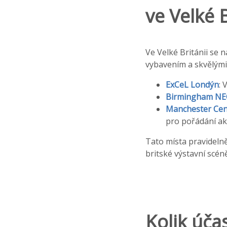
ve Velké B
Ve Velké Británii se
vybavením a skvělými l
ExCeL Londýn
: 
Birmingham NE
Manchester Cen
pro pořádání akc
Tato místa pravidelně
britské výstavní scéně
Kolik úča