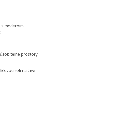
hy s moderním
:
působitelné prostory
íčovou roli na živé