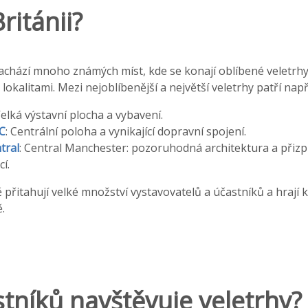
ritánii?
 nachází mnoho známých míst, kde se konají oblíbené veletr
okalitami. Mezi nejoblíbenější a největší veletrhy patří např
Velká výstavní plocha a vybavení.
C
: Centrální poloha a vynikající dopravní spojení.
tral
: Central Manchester: pozoruhodná architektura a přiz
í.
 přitahují velké množství vystavovatelů a účastníků a hrají kl
.
stníků navštěvuje veletrhy?