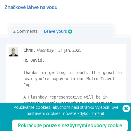
Značkové láhve na vodu
2 Comments |
Leave yours
Chris
,
Flashbay
| 31 Jan, 2025
Hi David,

Thanks for getting in touch. It's great to 
hear you're happy with our Metro Travel 
Cup.

A Flashbay representative will be in 
contact shortly regarding your request.

Používáme cookies, abychom naši stránku vylepšili. Své
nastavení cookies můžete
kdykoli změnit
.
Many thanks,

Pokračujte pouze s nezbytnými soubory cookie
Chris at Flashbay